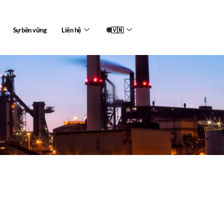
Sự bền vững
Liên hệ
🌐🇻🇳