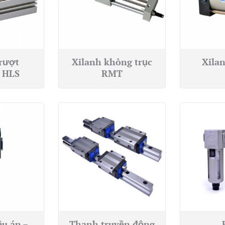
rượt
Xilanh không trục
Xilan
 HLS
RMT
ều áp –
Thanh truyền động