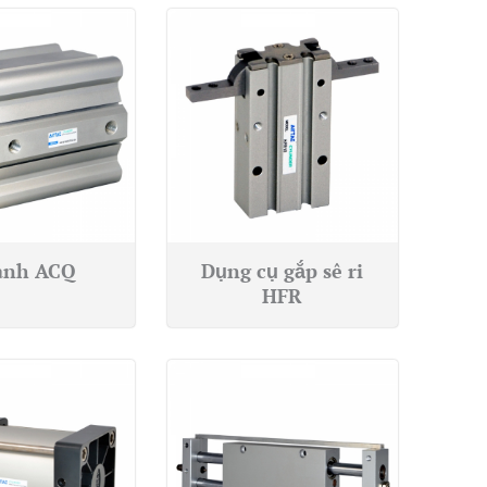
anh ACQ
Dụng cụ gắp sê ri
HFR